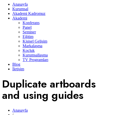
Anasayfa
Kurumsal
Akademi Kadromuz
Akademi
Konferans
Panel
Seminer
Eğitim
Kişisel Gelişim
Markalaşma
Koçluk
Kurumsallaşma
TV Programları
Blog
İletişim
Duplicate artboards
and using guides
Anasayfa
/