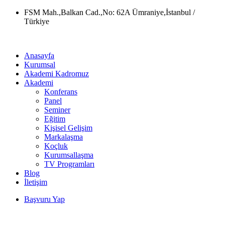
Skip
FSM Mah.,Balkan Cad.,No: 62A Ümraniye,İstanbul /
to
Türkiye
content
Anasayfa
Kurumsal
Akademi Kadromuz
Akademi
Konferans
Panel
Seminer
Eğitim
Kişisel Gelişim
Markalaşma
Koçluk
Kurumsallaşma
TV Programları
Blog
İletişim
Başvuru Yap