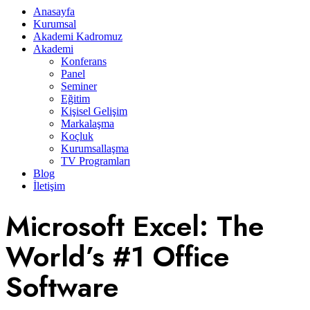
Anasayfa
Kurumsal
Akademi Kadromuz
Akademi
Konferans
Panel
Seminer
Eğitim
Kişisel Gelişim
Markalaşma
Koçluk
Kurumsallaşma
TV Programları
Blog
İletişim
Microsoft Excel: The
World’s #1 Office
Software