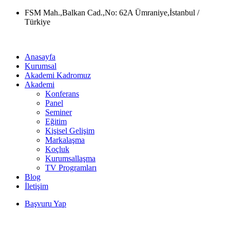
Skip
FSM Mah.,Balkan Cad.,No: 62A Ümraniye,İstanbul /
to
Türkiye
content
Anasayfa
Kurumsal
Akademi Kadromuz
Akademi
Konferans
Panel
Seminer
Eğitim
Kişisel Gelişim
Markalaşma
Koçluk
Kurumsallaşma
TV Programları
Blog
İletişim
Başvuru Yap