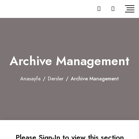
Skip
to
content
Archive Management
Anasayfa
/
Dersler
/
Archive Management
Please Sign-In to view this section