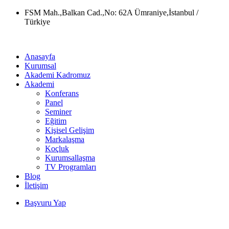
Skip
FSM Mah.,Balkan Cad.,No: 62A Ümraniye,İstanbul /
to
Türkiye
content
Anasayfa
Kurumsal
Akademi Kadromuz
Akademi
Konferans
Panel
Seminer
Eğitim
Kişisel Gelişim
Markalaşma
Koçluk
Kurumsallaşma
TV Programları
Blog
İletişim
Başvuru Yap