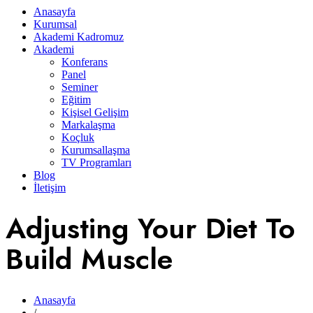
Anasayfa
Kurumsal
Akademi Kadromuz
Akademi
Konferans
Panel
Seminer
Eğitim
Kişisel Gelişim
Markalaşma
Koçluk
Kurumsallaşma
TV Programları
Blog
İletişim
Adjusting Your Diet To
Build Muscle
Anasayfa
/