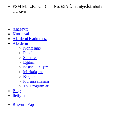
Skip
FSM Mah.,Balkan Cad.,No: 62A Ümraniye,İstanbul /
to
Türkiye
content
Anasayfa
Kurumsal
Akademi Kadromuz
Akademi
Konferans
Panel
Seminer
Eğitim
Kişisel Gelişim
Markalaşma
Koçluk
Kurumsallaşma
TV Programları
Blog
İletişim
Başvuru Yap