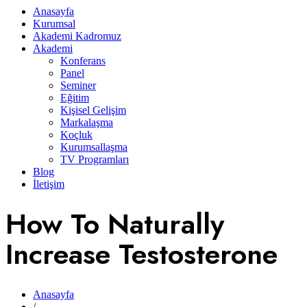
Anasayfa
Kurumsal
Akademi Kadromuz
Akademi
Konferans
Panel
Seminer
Eğitim
Kişisel Gelişim
Markalaşma
Koçluk
Kurumsallaşma
TV Programları
Blog
İletişim
How To Naturally
Increase Testosterone
Anasayfa
/