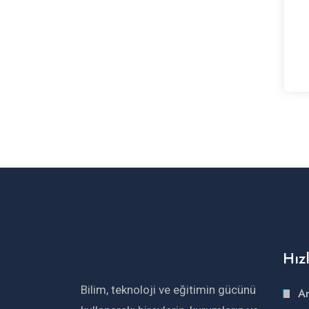
Hız
Bilim, teknoloji ve eğitimin gücünü
An