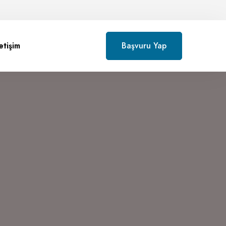
letişim
Başvuru Yap
d