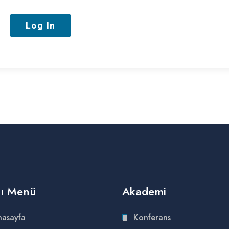
lı Menü
Akademi
asayfa
Konferans