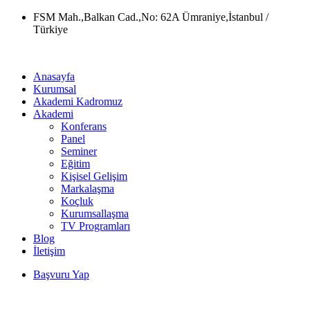
Skip
FSM Mah.,Balkan Cad.,No: 62A Ümraniye,İstanbul /
to
Türkiye
content
Anasayfa
Kurumsal
Akademi Kadromuz
Akademi
Konferans
Panel
Seminer
Eğitim
Kişisel Gelişim
Markalaşma
Koçluk
Kurumsallaşma
TV Programları
Blog
İletişim
Başvuru Yap