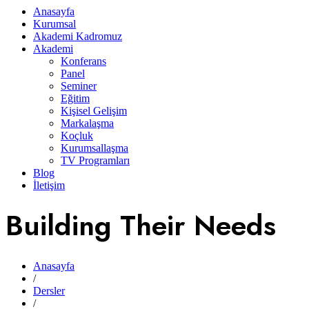
Anasayfa
Kurumsal
Akademi Kadromuz
Akademi
Konferans
Panel
Seminer
Eğitim
Kişisel Gelişim
Markalaşma
Koçluk
Kurumsallaşma
TV Programları
Blog
İletişim
Building Their Needs
Anasayfa
/
Dersler
/