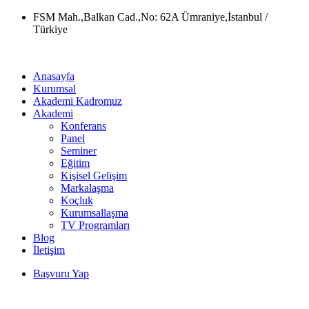
Skip
FSM Mah.,Balkan Cad.,No: 62A Ümraniye,İstanbul /
to
Türkiye
content
Anasayfa
Kurumsal
Akademi Kadromuz
Akademi
Konferans
Panel
Seminer
Eğitim
Kişisel Gelişim
Markalaşma
Koçluk
Kurumsallaşma
TV Programları
Blog
İletişim
Başvuru Yap