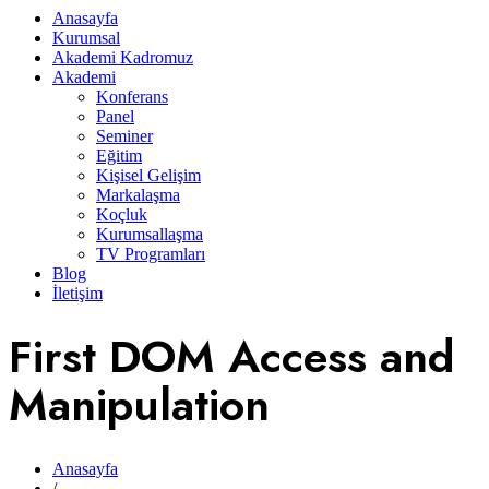
Anasayfa
Kurumsal
Akademi Kadromuz
Akademi
Konferans
Panel
Seminer
Eğitim
Kişisel Gelişim
Markalaşma
Koçluk
Kurumsallaşma
TV Programları
Blog
İletişim
First DOM Access and
Manipulation
Anasayfa
/