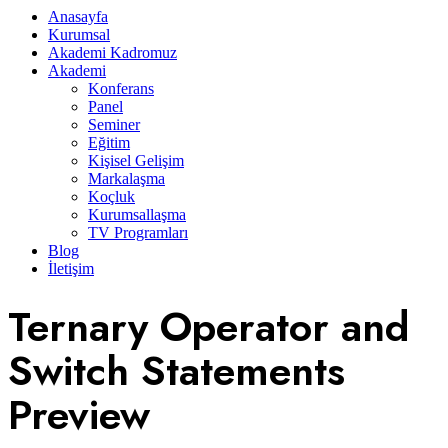
Anasayfa
Kurumsal
Akademi Kadromuz
Akademi
Konferans
Panel
Seminer
Eğitim
Kişisel Gelişim
Markalaşma
Koçluk
Kurumsallaşma
TV Programları
Blog
İletişim
Ternary Operator and
Switch Statements
Preview