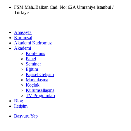
Skip
FSM Mah.,Balkan Cad.,No: 62A Ümraniye,İstanbul /
to
Türkiye
content
Anasayfa
Kurumsal
Akademi Kadromuz
Akademi
Konferans
Panel
Seminer
Eğitim
Kişisel Gelişim
Markalaşma
Koçluk
Kurumsallaşma
TV Programları
Blog
İletişim
Başvuru Yap