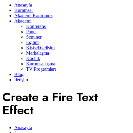
Anasayfa
Kurumsal
Akademi Kadromuz
Akademi
Konferans
Panel
Seminer
Eğitim
Kişisel Gelişim
Markalaşma
Koçluk
Kurumsallaşma
TV Programları
Blog
İletişim
Create a Fire Text
Effect
Anasayfa
/