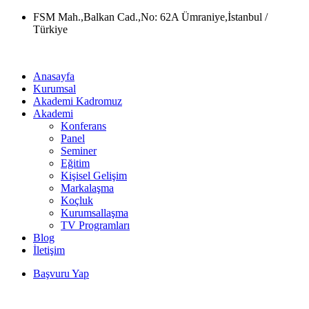
Skip
FSM Mah.,Balkan Cad.,No: 62A Ümraniye,İstanbul /
to
Türkiye
content
Anasayfa
Kurumsal
Akademi Kadromuz
Akademi
Konferans
Panel
Seminer
Eğitim
Kişisel Gelişim
Markalaşma
Koçluk
Kurumsallaşma
TV Programları
Blog
İletişim
Başvuru Yap