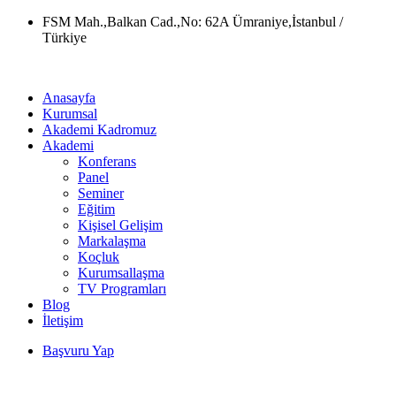
Skip
FSM Mah.,Balkan Cad.,No: 62A Ümraniye,İstanbul /
to
Türkiye
content
Anasayfa
Kurumsal
Akademi Kadromuz
Akademi
Konferans
Panel
Seminer
Eğitim
Kişisel Gelişim
Markalaşma
Koçluk
Kurumsallaşma
TV Programları
Blog
İletişim
Başvuru Yap