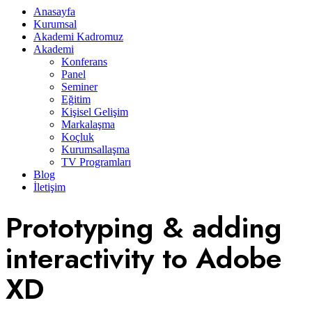
Anasayfa
Kurumsal
Akademi Kadromuz
Akademi
Konferans
Panel
Seminer
Eğitim
Kişisel Gelişim
Markalaşma
Koçluk
Kurumsallaşma
TV Programları
Blog
İletişim
Prototyping & adding
interactivity to Adobe
XD