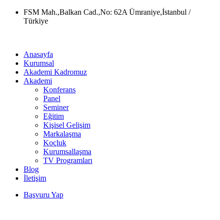
Skip
FSM Mah.,Balkan Cad.,No: 62A Ümraniye,İstanbul /
to
Türkiye
content
Anasayfa
Kurumsal
Akademi Kadromuz
Akademi
Konferans
Panel
Seminer
Eğitim
Kişisel Gelişim
Markalaşma
Koçluk
Kurumsallaşma
TV Programları
Blog
İletişim
Başvuru Yap