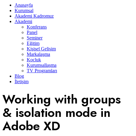
Anasayfa
Kurumsal
Akademi Kadromuz
Akademi
Konferans
Panel
Seminer
Eğitim
Kişisel Gelişim
Markalaşma
Koçluk
Kurumsallaşma
TV Programları
Blog
İletişim
Working with groups
& isolation mode in
Adobe XD