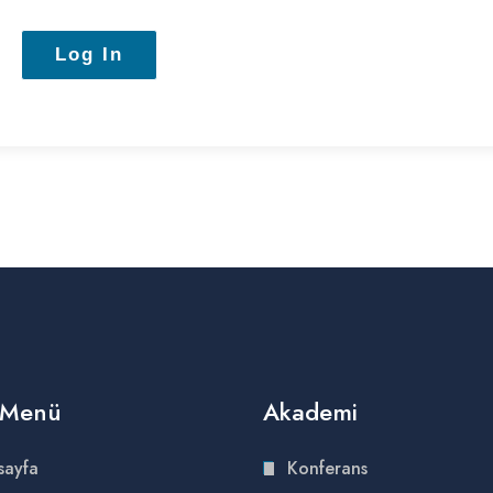
ı Menü
Akademi
sayfa
Konferans