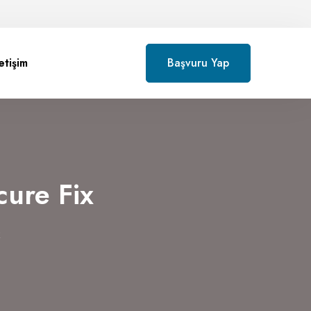
letişim
Başvuru Yap
ure Fix