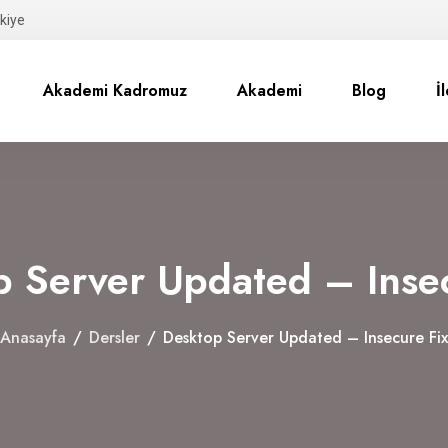
kiye
Akademi Kadromuz
Akademi
Blog
İ
p Server Updated – Insec
Anasayfa
/
Dersler
/
Desktop Server Updated – Insecure Fix