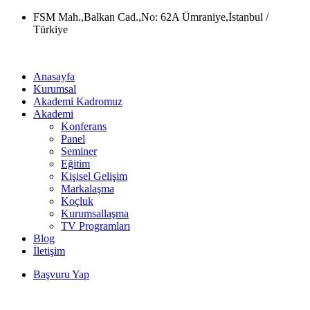
Skip
FSM Mah.,Balkan Cad.,No: 62A Ümraniye,İstanbul /
to
Türkiye
content
Anasayfa
Kurumsal
Akademi Kadromuz
Akademi
Konferans
Panel
Seminer
Eğitim
Kişisel Gelişim
Markalaşma
Koçluk
Kurumsallaşma
TV Programları
Blog
İletişim
Başvuru Yap