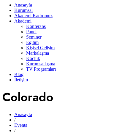
Anasayfa
Kurumsal
Akademi Kadromuz
Akademi
Konferans
Panel
Seminer
Eğitim
Kişisel Gelişim
Markalaşma
Koçluk
Kurumsallaşma
TV Programları
Blog
İletişim
Colorado
Anasayfa
/
Events
/