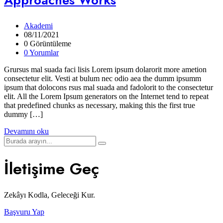
Approaches Works
Akademi
08/11/2021
0 Görüntüleme
0 Yorumlar
Grursus mal suada faci lisis Lorem ipsum dolarorit more ametion
consectetur elit. Vesti at bulum nec odio aea the dumm ipsumm
ipsum that dolocons rsus mal suada and fadolorit to the consectetur
elit. All the Lorem Ipsum generators on the Internet tend to repeat
that predefined chunks as necessary, making this the first true
dummy […]
Devamını oku
İletişime Geç
Zekâyı Kodla, Geleceği Kur.
Başvuru Yap