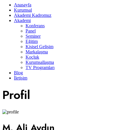
Anasayfa
Kurumsal
Akademi Kadromuz
Akademi
Konferans
Panel
Seminer
Eğitim
Kişisel Gelişim
Markalaşma
Koçluk
Kurumsallaşma
TV Programları
Blog
İletişim
Profil
M. Ali Aydın