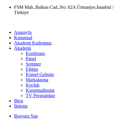
Skip
FSM Mah.,Balkan Cad.,No: 62A Ümraniye,İstanbul /
to
Türkiye
content
Anasayfa
Kurumsal
Akademi Kadromuz
Akademi
Konferans
Panel
Seminer
Eğitim
Kişisel Gelişim
Markalaşma
Koçluk
Kurumsallaşma
TV Programları
Blog
İletişim
Başvuru Yap