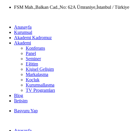
Skip
FSM Mah.,Balkan Cad.,No: 62A Ümraniye,İstanbul / Türkiye
to
content
Anasayfa
Kurumsal
Akademi Kadromuz
Akademi
Konferans
Panel
Seminer
Eğitim
Kişisel Gelişim
Markalaşma
Koçluk
Kurumsallaşma
TV Programları
Blog
İletişim
Başvuru Yap
Anasayfa