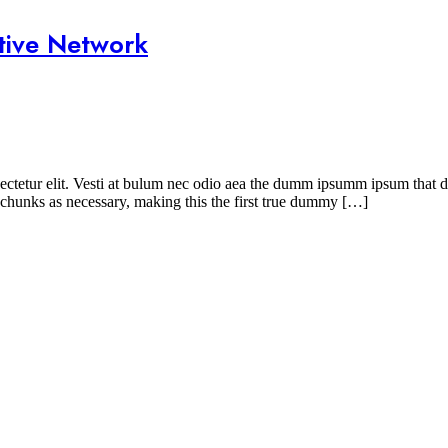
utive Network
ctetur elit. Vesti at bulum nec odio aea the dumm ipsumm ipsum that dol
 chunks as necessary, making this the first true dummy […]