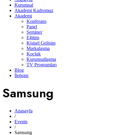
Kurumsal
Akademi Kadromuz
Akademi
Konferans
Panel
Seminer
Eğitim
Kişisel Gelişim
Markalaşma
Koçluk
Kurumsallaşma
TV Programları
Blog
İletişim
Samsung
Anasayfa
/
Events
/
Samsung