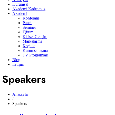
Kurumsal
Akademi Kadromuz
Akademi
Konferans
Panel
Seminer
Eğitim
Kişisel Gelişim
Markalaşma
Koçluk
Kurumsallaşma
TV Programları
Blog
İletişim
Speakers
Anasayfa
/
Speakers