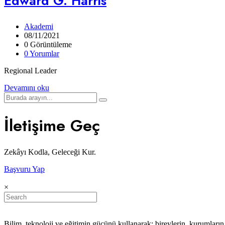
Edward G. Harris
Akademi
08/11/2021
0 Görüntüleme
0 Yorumlar
Regional Leader
Devamını oku
İletişime Geç
Zekâyı Kodla, Geleceği Kur.
Başvuru Yap
×
Bilim, teknoloji ve eğitimin gücünü kullanarak; bireylerin, kurumları