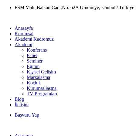
Skip
FSM Mah.,Balkan Cad.,No: 62A Ümraniye,İstanbul / Türkiye
to
content
Anasayfa
Kurumsal
Akademi Kadromuz
Akademi
Konferans
Panel
Seminer
Eğitim
Kişisel Gelişim
Markalaşma
Koçluk
Kurumsallaşma
TV Programları
Blog
İletişim
Başvuru Yap
Anasayfa