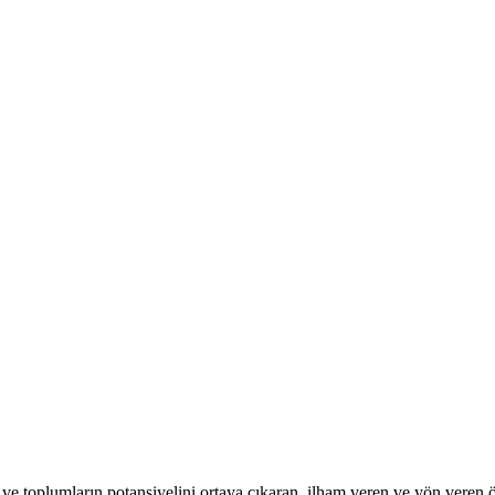
n ve toplumların potansiyelini ortaya çıkaran, ilham veren ve yön veren