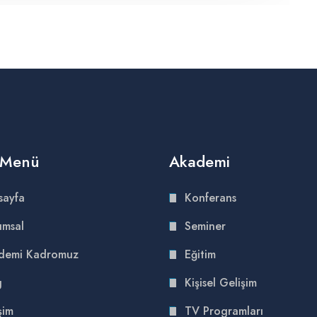
ı Menü
Akademi
sayfa
Konferans
umsal
Seminer
demi Kadromuz
Eğitim
g
Kişisel Gelişim
şim
TV Programları